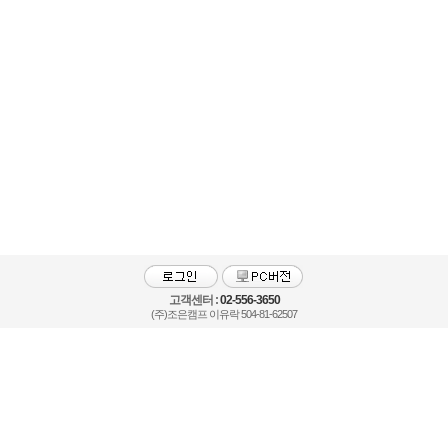
고객센터 :
02-556-3650
(주)조은캠프 이유락 504-81-62507