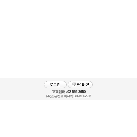
고객센터 :
02-556-3650
(주)조은캠프 이유락 504-81-62507