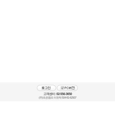
고객센터 :
02-556-3650
(주)조은캠프 이유락 504-81-62507